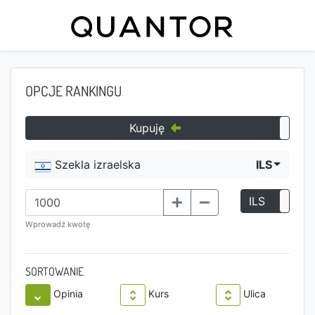
OPCJE RANKINGU
Kupuję
Szekla izraelska
ILS
ILS
P
Wprowadź kwotę
SORTOWANIE
Opinia
Kurs
Ulica