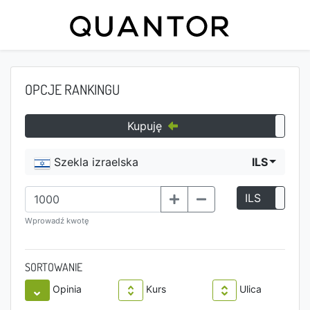
OPCJE RANKINGU
Kupuję
Szekla izraelska
ILS
ILS
P
Wprowadź kwotę
SORTOWANIE
Opinia
Kurs
Ulica