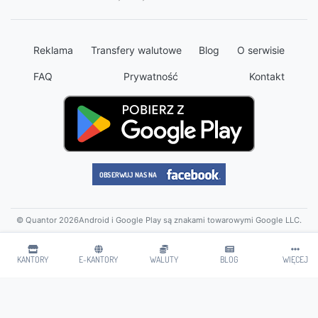
Reklama
Transfery walutowe
Blog
O serwisie
FAQ
Prywatność
Kontakt
© Quantor 2026
Android i Google Play są znakami towarowymi Google LLC.
KANTORY
E-KANTORY
WALUTY
BLOG
WIĘCEJ