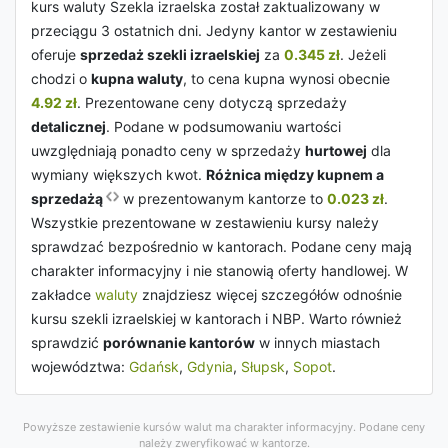
kurs waluty Szekla izraelska został zaktualizowany w
przeciągu 3 ostatnich dni. Jedyny kantor w zestawieniu
oferuje
sprzedaż szekli izraelskiej
za
0.345 zł
. Jeżeli
chodzi o
kupna waluty
, to cena kupna wynosi obecnie
4.92 zł
. Prezentowane ceny dotyczą sprzedaży
detalicznej
. Podane w podsumowaniu wartości
uwzględniają ponadto ceny w sprzedaży
hurtowej
dla
wymiany większych kwot.
Różnica między kupnem a
sprzedażą
w prezentowanym kantorze to
0.023 zł
.
Wszystkie prezentowane w zestawieniu kursy należy
sprawdzać bezpośrednio w kantorach. Podane ceny mają
charakter informacyjny i nie stanowią oferty handlowej. W
zakładce
waluty
znajdziesz więcej szczegółów odnośnie
kursu szekli izraelskiej w kantorach i NBP. Warto również
sprawdzić
porównanie kantorów
w innych miastach
województwa:
Gdańsk
,
Gdynia
,
Słupsk
,
Sopot
.
Powyższe zestawienie kursów walut ma charakter informacyjny. Podane ceny
należy zweryfikować w kantorze.