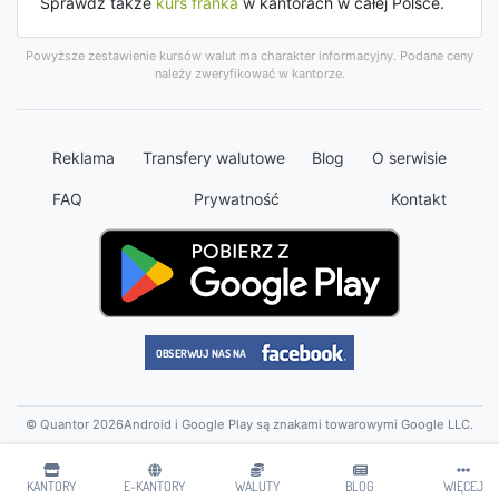
Sprawdź także
kurs franka
w kantorach w całej Polsce.
Powyższe zestawienie kursów walut ma charakter informacyjny. Podane ceny
należy zweryfikować w kantorze.
Reklama
Transfery walutowe
Blog
O serwisie
FAQ
Prywatność
Kontakt
© Quantor 2026
Android i Google Play są znakami towarowymi Google LLC.
KANTORY
E-KANTORY
WALUTY
BLOG
WIĘCEJ