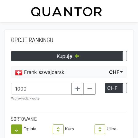
OPCJE RANKINGU
Kupuję
Frank szwajcarski
CHF
CHF
P
Wprowadź kwotę
SORTOWANIE
Opinia
Kurs
Ulica