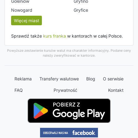
Goleniów
Gryfino
Nowogard
Gryfice
Więcej miast
Sprawdź także
kurs franka
w kantorach w całej Polsce.
Powyższe zestawienie kursów walut ma charakter informacyjny. Podane ceny
należy zweryfikować w kantorze.
Reklama
Transfery walutowe
Blog
O serwisie
FAQ
Prywatność
Kontakt