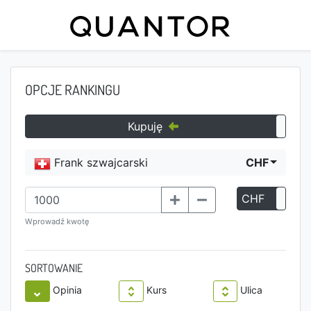
OPCJE RANKINGU
Kupuję
Frank szwajcarski
CHF
CHF
P
Wprowadź kwotę
SORTOWANIE
Opinia
Kurs
Ulica