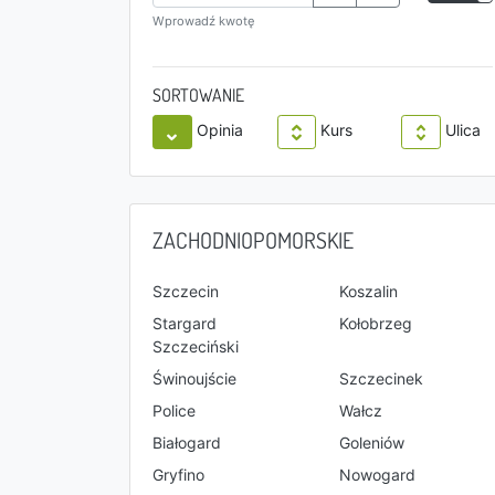
Wprowadź kwotę
SORTOWANIE
Opinia
Kurs
Ulica
ZACHODNIOPOMORSKIE
Szczecin
Koszalin
Stargard
Kołobrzeg
Szczeciński
Świnoujście
Szczecinek
Police
Wałcz
Białogard
Goleniów
Gryfino
Nowogard