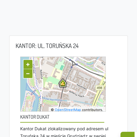
KANTOR: UL. TORUŃSKA 24
+
−
©
OpenStreetMap
contributors.
KANTOR DUKAT
Kantor Dukat zlokalizowany pod adresem ul
Toruńska 24 w mieście Grudziądz w swojej