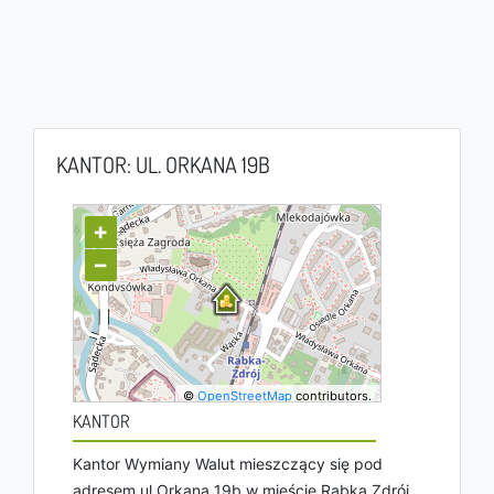
KANTOR: UL. ORKANA 19B
+
−
©
OpenStreetMap
contributors.
KANTOR
Kantor Wymiany Walut mieszczący się pod
adresem ul Orkana 19b w mieście Rabka Zdrój