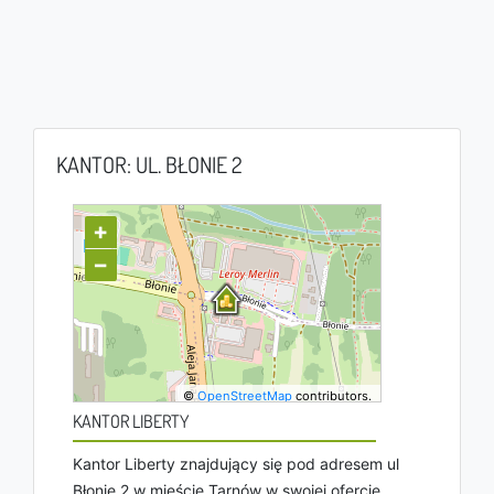
KANTOR: UL. BŁONIE 2
+
−
©
OpenStreetMap
contributors.
KANTOR LIBERTY
Kantor Liberty znajdujący się pod adresem ul
Błonie 2 w mieście Tarnów w swojej ofercie