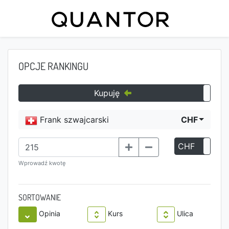
OPCJE RANKINGU
Kupuję
Frank szwajcarski
CHF
CHF
P
Wprowadź kwotę
SORTOWANIE
Opinia
Kurs
Ulica