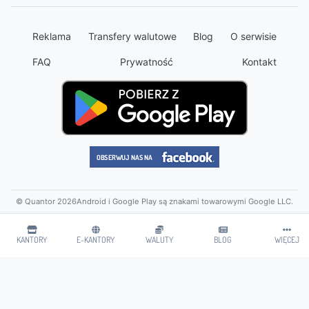
Reklama
Transfery walutowe
Blog
O serwisie
FAQ
Prywatność
Kontakt
© Quantor 2026
Android i Google Play są znakami towarowymi Google LLC.
KANTORY
E-KANTORY
WALUTY
BLOG
WIĘCEJ