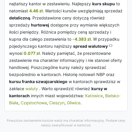
najtańszy kantor w zestawieniu. Najlepszy
kurs skupu
to
natomiast
4.46 zł
. Wartości kursów uwzględniają sprzedaż
detaliczną
. Przedstawione ceny dotyczą również
sprzedaży
hurtowej
dostępne przy wymianie większych
ilości pieniędzy. Różnica pomiędzy ceną sprzedaży i
kupna dla całego zestawienia to
-4.383 zł
. W przypadku
pojedynczego kantoru najniższy
spread walutowy
wynosi
0.077 zł
. Należy pamiętać, że prezentowane
zestawienie ma charakter informacyjny i nie stanowi oferty
handlowej. Poszczególne kursy należy sprawdzać
bezpośrednio w kantorach. Historię notowań NBP oraz
kursu franka szwajcarskiego
w kantorach sprawdzisz w
zakłace
waluty
. Warto sprawdzić również
kursy w
kantorach
innych miast województwa:
Katowice
,
Bielsko-
Biała
,
Częstochowa
,
Cieszyn
,
Gliwice
.
Powyższe zestawienie kursów walut ma charakter informacyjny. Podane ceny
należy zweryfikować w kantorze.