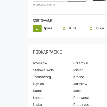
Wprowadź kwotę
SORTOWANIE
Opinia
Kurs
Ulica
PODKARPACKIE
Rzeszów
Przemyśl
Stalowa Wola
Mielec
Tarnobrzeg
Krosno
Dębica
Jarosław
Sanok
Jasło
Łańcut
Przeworsk
Nisko
Ropczyce