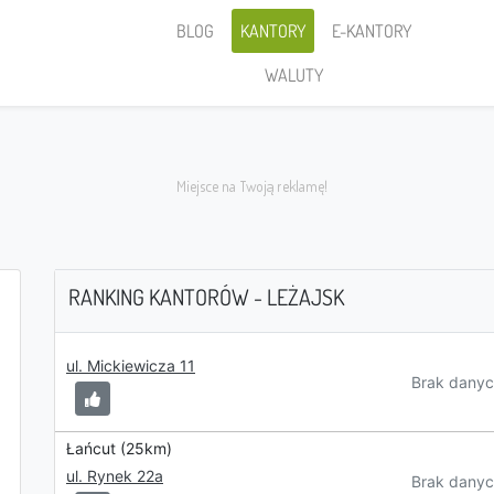
BLOG
KANTORY
E-KANTORY
WALUTY
RANKING KANTORÓW - LEŻAJSK
Sprzedaję
ul. Mickiewicza 11
Brak danyc
Łańcut (25km)
ul. Rynek 22a
PLN
Brak danyc