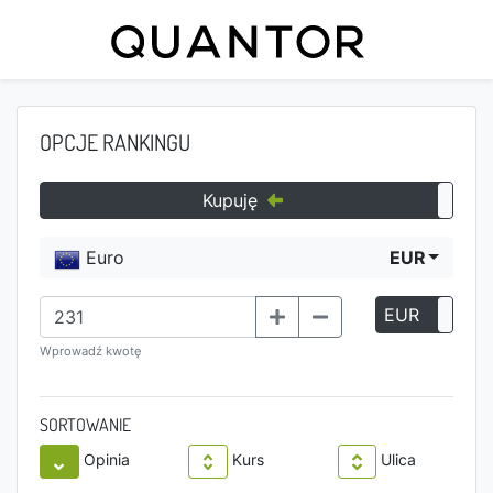
OPCJE RANKINGU
Kupuję
Euro
EUR
EUR
P
Wprowadź kwotę
SORTOWANIE
Opinia
Kurs
Ulica