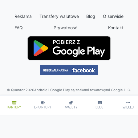
Reklama
Transfery walutowe
Blog
O serwisie
FAQ
Prywatność
Kontakt
© Quantor 2026
Android i Google Play są znakami towarowymi Google LLC.
KANTORY
E-KANTORY
WALUTY
BLOG
WIĘCEJ