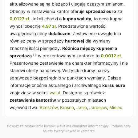
aktualizowane są na bieżąco i ulegają częstym zmianom.
Obecny w zestawieniu kantor oferuje
sprzedaż euro
za
0.0127 zł
. Jeżeli chodzi o
kupna waluty
, to cena kupna
wynosi obecnie
4.97 zł
. Przedstawione wartości
uwzględniają ceny
detaliczne
. Zestawienie uwzględnia
również ceny w sprzedaży
hurtowej
dla wymiany
znacznej ilości pieniędzy.
Różnica między kupnem a
sprzedażą
w prezentowanym kantorze to
0.0012 zł
.
Prezentowane zestawienie ma charakter informacyjny i nie
stanowi oferty handlowej. Wszystkie kursy należy
sprawdzać bezpośrednio w punktach wymiany. Dalsze
informacje onośnie aktualnego i archiwalnego
kursu euro
znajdziesz w sekcji
walut
. Dostępne są również
zestawienia kantorów
w pozostałych miastach
województwa:
Rzeszów
,
Krosno
,
Jasło
,
Jarosław
,
Mielec
.
Powyższe zestawienie kursów walut ma charakter informacyjny. Podane ceny
należy zweryfikować w kantorze.