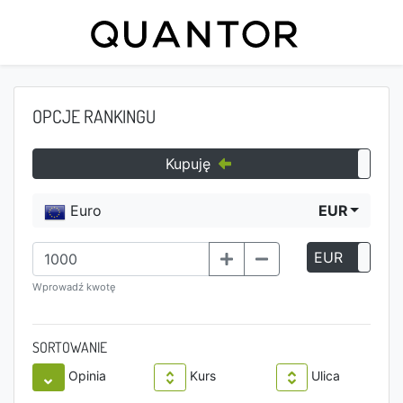
OPCJE RANKINGU
Kupuję
Euro
EUR
EUR
P
Wprowadź kwotę
SORTOWANIE
Opinia
Kurs
Ulica