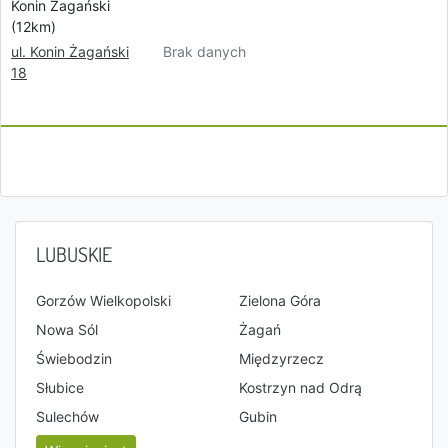
Konin Żagański
(12km)
Brak danych
ul. Konin Żagański
18
LUBUSKIE
Gorzów Wielkopolski
Zielona Góra
Nowa Sól
Żagań
Świebodzin
Międzyrzecz
Słubice
Kostrzyn nad Odrą
Sulechów
Gubin