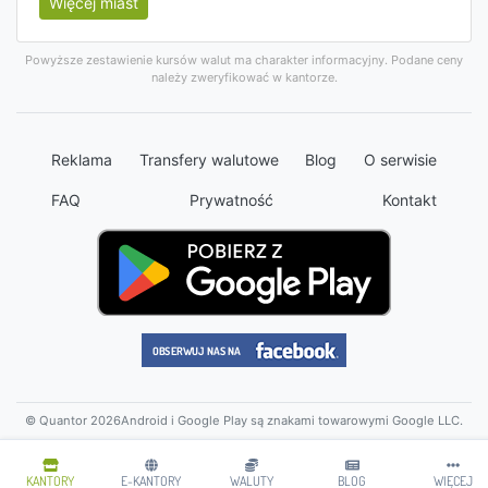
Więcej miast
Powyższe zestawienie kursów walut ma charakter informacyjny. Podane ceny
należy zweryfikować w kantorze.
Reklama
Transfery walutowe
Blog
O serwisie
FAQ
Prywatność
Kontakt
© Quantor 2026
Android i Google Play są znakami towarowymi Google LLC.
KANTORY
E-KANTORY
WALUTY
BLOG
WIĘCEJ