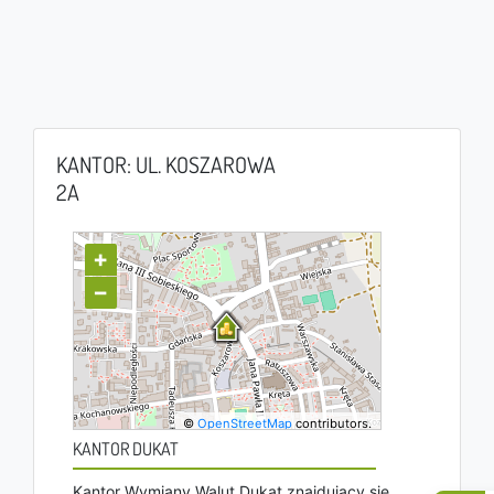
KANTOR: UL. KOSZAROWA
2A
+
−
©
OpenStreetMap
contributors.
KANTOR DUKAT
Kantor Wymiany Walut Dukat znajdujący się