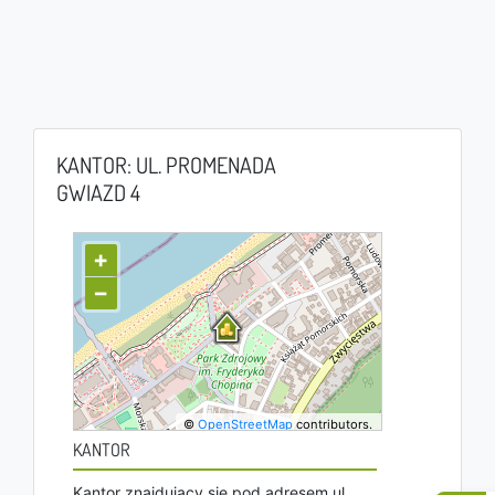
KANTOR: UL. PROMENADA
GWIAZD 4
+
−
©
OpenStreetMap
contributors.
KANTOR
Kantor znajdujący się pod adresem ul