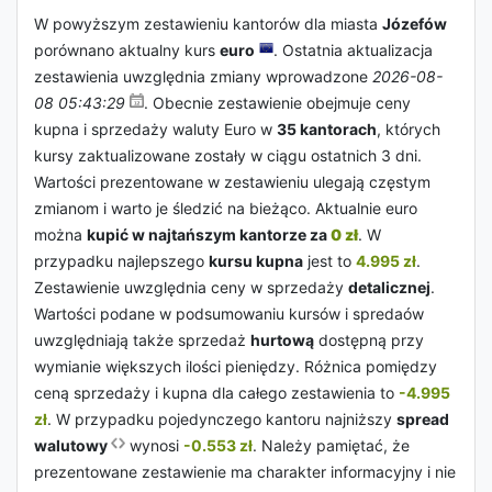
W powyższym zestawieniu kantorów dla miasta
Józefów
porównano aktualny kurs
euro
. Ostatnia aktualizacja
zestawienia uwzględnia zmiany wprowadzone
2026-08-
08 05:43:29
. Obecnie zestawienie obejmuje ceny
kupna i sprzedaży waluty Euro w
35 kantorach
, których
kursy zaktualizowane zostały w ciągu ostatnich 3 dni.
Wartości prezentowane w zestawieniu ulegają częstym
zmianom i warto je śledzić na bieżąco. Aktualnie euro
można
kupić w najtańszym kantorze za
0 zł
. W
przypadku najlepszego
kursu kupna
jest to
4.995 zł
.
Zestawienie uwzględnia ceny w sprzedaży
detalicznej
.
Wartości podane w podsumowaniu kursów i spredaów
uwzględniają także sprzedaż
hurtową
dostępną przy
wymianie większych ilości pieniędzy. Różnica pomiędzy
ceną sprzedaży i kupna dla całego zestawienia to
-4.995
zł
. W przypadku pojedynczego kantoru najniższy
spread
walutowy
wynosi
-0.553 zł
. Należy pamiętać, że
prezentowane zestawienie ma charakter informacyjny i nie