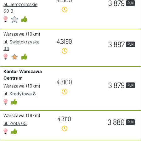
3 879
PLN
al. Jerozolimskie
60 B
Warszawa (19km)
4.3190
ul. Świętokrzyska
3 887
PLN
34
Kantor Warszawa
Centrum
4.3100
3 879
PLN
Warszawa (19km)
ul. Kredytowa 8
Warszawa (19km)
4.3110
3 880
PLN
ul. Złota 65