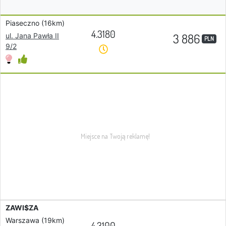
Piaseczno (16km)
4.3180
3 886
ul. Jana Pawła II
PLN
9/2
ZAWI$ZA
Warszawa (19km)
4.3100