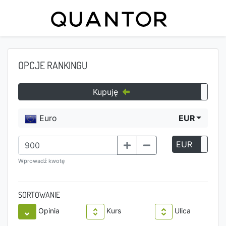
OPCJE RANKINGU
Kupuję
Euro
EUR
EUR
P
Wprowadź kwotę
SORTOWANIE
Opinia
Kurs
Ulica