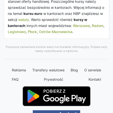
stanowi oferty handlowej. Poszczególne kursy należy
sprawdzać bezpośrednio w kantorach. Więcej informacji o
na temat
kursu euro
w kantorach oraz NBP znajdziesz w
sekcji
waluty
. Warto sprawdzić również
kursy w
kantorach
innych miast województwa:
Warszawa
,
Radom
,
Legionowo
,
Płock
,
Ostrów Mazowiecka
.
Powyższe zestawienie kursów walut ma charakter informacyjny. Podane ceny
należy zweryfikować w kantorze.
Reklama
Transfery walutowe
Blog
O serwisie
FAQ
Prywatność
Kontakt