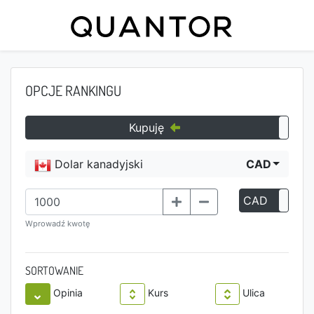
OPCJE RANKINGU
Kupuję
Dolar kanadyjski
CAD
CAD
P
Wprowadź kwotę
SORTOWANIE
Opinia
Kurs
Ulica