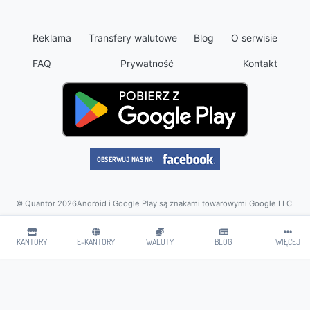
Reklama
Transfery walutowe
Blog
O serwisie
FAQ
Prywatność
Kontakt
© Quantor 2026
Android i Google Play są znakami towarowymi Google LLC.
KANTORY
E-KANTORY
WALUTY
BLOG
WIĘCEJ