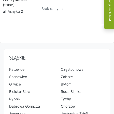
Aplikacja mobilna!
(31km)
Brak danych
ul. Asnyka 2
ŚLĄSKIE
Katowice
Częstochowa
Sosnowiec
Zabrze
Gliwice
Bytom
Bielsko-Biała
Ruda Śląska
Rybnik
Tychy
Dąbrowa Górnicza
Chorzów
Jaworzno
Jastrzębie Zdrój