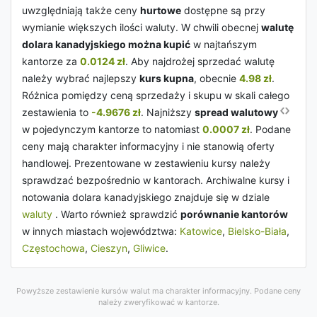
uwzględniają także ceny
hurtowe
dostępne są przy
wymianie większych ilości waluty. W chwili obecnej
walutę
dolara kanadyjskiego można kupić
w najtańszym
kantorze za
0.0124 zł
. Aby najdrożej sprzedać walutę
należy wybrać najlepszy
kurs kupna
, obecnie
4.98 zł
.
Różnica pomiędzy ceną sprzedaży i skupu w skali całego
zestawienia to
-4.9676 zł
. Najniższy
spread walutowy
w pojedynczym kantorze to natomiast
0.0007 zł
. Podane
ceny mają charakter informacyjny i nie stanowią oferty
handlowej. Prezentowane w zestawieniu kursy należy
sprawdzać bezpośrednio w kantorach. Archiwalne kursy i
notowania dolara kanadyjskiego znajduje się w dziale
waluty
. Warto również sprawdzić
porównanie kantorów
w innych miastach województwa:
Katowice
,
Bielsko-Biała
,
Częstochowa
,
Cieszyn
,
Gliwice
.
Powyższe zestawienie kursów walut ma charakter informacyjny. Podane ceny
należy zweryfikować w kantorze.