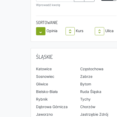
Wprowadź kwotę
SORTOWANIE
Opinia
Kurs
Ulica
ŚLĄSKIE
Katowice
Częstochowa
Sosnowiec
Zabrze
Gliwice
Bytom
Bielsko-Biała
Ruda Śląska
Rybnik
Tychy
Dąbrowa Górnicza
Chorzów
Jaworzno
Jastrzębie Zdrój