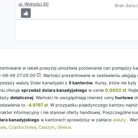
ul. Wolności 90
Brak danyc
entowane w tabeli powyżej umożliwia porównanie cen pomiędzy ka
-08-08 07:05:00
. Wartości prezentowane w zestawieniu ulegają 
rzedaży waluty Dolar kanadyjski z
5 kantorów
. Kursy, które nie był
niu oferuje
sprzedaż dolara kanadyjskiego
w cenie
0.0002 zł
. Naj
edaży
detalicznej
. Wartości te uwzględniają również ceny
hurtowe
do
estawienia to
-4.9767 zł
. W przypadku pojedynczego kantoru najni
akter informacyjny i nie stanowi oferty handlowej. Poszczególne 
lara kanadyjskiego
w kantorach sprawdzisz w zakłace
waluty
. War
iała
,
Częstochowa
,
Cieszyn
,
Gliwice
.