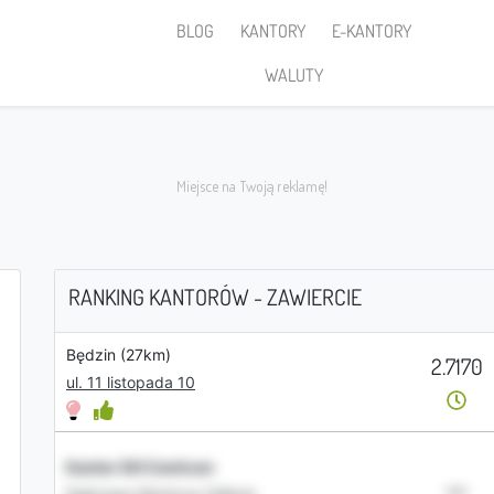
BLOG
KANTORY
E-KANTORY
WALUTY
RANKING KANTORÓW - ZAWIERCIE
Będzin (27km)
2.7170
Sprzedaję
ul. 11 listopada 10
Kantor DH Centrum
PLN
•••