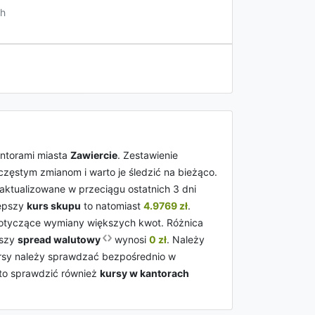
h
ntorami miasta
Zawiercie
. Zestawienie
częstym zmianom i warto je śledzić na bieżąco.
y aktualizowane w przeciągu ostatnich 3 dni
lepszy
kurs skupu
to natomiast
4.9769 zł
.
tyczące wymiany większych kwot. Różnica
ższy
spread walutowy
wynosi
0 zł
. Należy
kursy należy sprawdzać bezpośrednio w
to sprawdzić również
kursy w kantorach