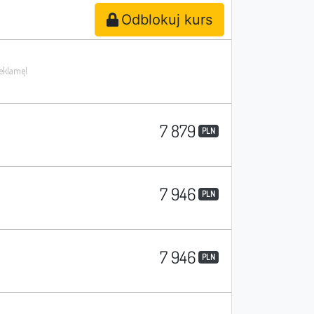
Odblokuj kurs
7 879
PLN
7 946
PLN
7 946
PLN