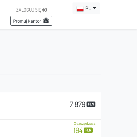
PL
ZALOGUJ SIĘ
Promuj kantor
7 879
PLN
Oszczędzasz
194
PLN