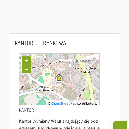
KANTOR: UL. RYNKOWA
+
−
©
OpenStreetMap
contributors.
KANTOR
Kantor Wymiany Walut znajdujący się pod
adresem ul Rynkowa w mieście Piła oferuje