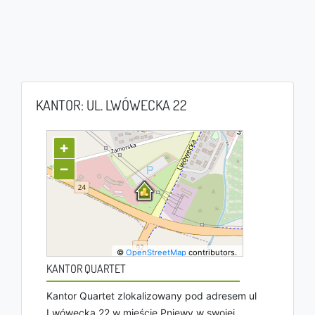
KANTOR: UL. LWÓWECKA 22
+
−
©
OpenStreetMap
contributors.
KANTOR QUARTET
Kantor Quartet zlokalizowany pod adresem ul
Lwówecka 22 w mieście Pniewy w swojej