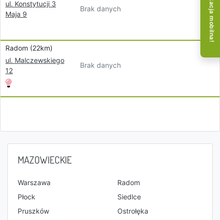
Aplikacja mobilna!
ul. Konstytucji 3
Brak danych
Maja 9
Radom (22km)
ul. Malczewskiego
Brak danych
12
MAZOWIECKIE
Warszawa
Radom
Płock
Siedlce
Pruszków
Ostrołęka