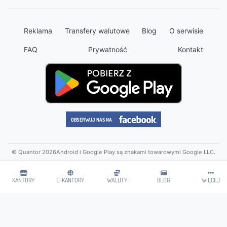
Reklama
Transfery walutowe
Blog
O serwisie
FAQ
Prywatność
Kontakt
© Quantor 2026
Android i Google Play są znakami towarowymi Google LLC.
KANTORY
E-KANTORY
WALUTY
BLOG
WIĘCEJ