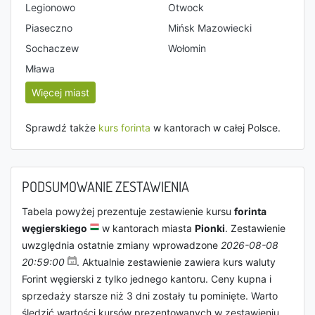
Legionowo
Otwock
Piaseczno
Mińsk Mazowiecki
Sochaczew
Wołomin
Mława
Więcej miast
Sprawdź także
kurs forinta
w kantorach w całej Polsce.
PODSUMOWANIE ZESTAWIENIA
Tabela powyżej prezentuje zestawienie kursu
forinta
węgierskiego
w kantorach miasta
Pionki
. Zestawienie
uwzględnia ostatnie zmiany wprowadzone
2026-08-08
20:59:00
. Aktualnie zestawienie zawiera kurs waluty
Forint węgierski z tylko jednego kantoru. Ceny kupna i
sprzedaży starsze niż 3 dni zostały tu pominięte. Warto
śledzić wartości kursów prezentowanych w zestawieniu,