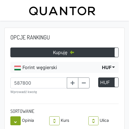
OPCJE RANKINGU
Kupuję
Forint węgierski
HUF
HUF
P
Wprowadź kwotę
SORTOWANIE
Opinia
Kurs
Ulica