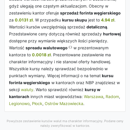
gdyż ulegają one częstym aktualizacjom. Obecny w
zestawieniu kantor oferuje
sprzedaż forinta węgierskiego
za
0.0131 zł
. W przypadku
kursu skupu
jest to
4.94 zł
.
Wartości kursów uwzględniają sprzedaż
detaliczną
.
Przedstawione ceny dotyczą również sprzedaży
hurtowej
dostępne przy wymianie większych ilości pieniędzy.
Wartość
spreadu walutowego
w prezentowanym
kantorze to
0.0018 zł
. Prezentowane zestawienie ma
charakter informacyjny i nie stanowi oferty handlowej.
Wszystkie kursy należy sprawdzać bezpośrednio w
punktach wymiany. Więcej informacji o na temat
kursu
forinta węgierskiego
w kantorach oraz NBP znajdziesz w
sekcji
waluty
. Warto sprawdzić również
kursy w
kantorach
innych miast województwa:
Warszawa
,
Radom
,
Legionowo
,
Płock
,
Ostrów Mazowiecka
.
Powyższe zestawienie kursów walut ma charakter informacyjny. Podane ceny
należy zweryfikować w kantorze.