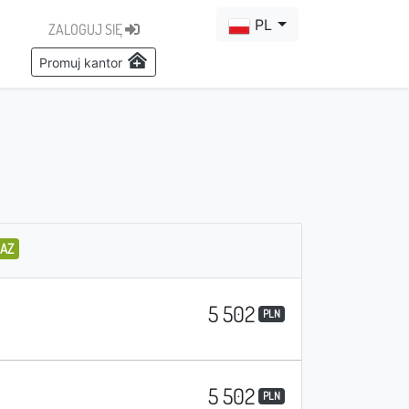
PL
ZALOGUJ SIĘ
Promuj kantor
RAZ
5 502
PLN
5 502
PLN