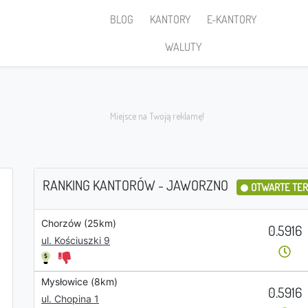
BLOG
KANTORY
E-KANTORY
WALUTY
RANKING KANTORÓW - JAWORZNO
OTWARTE TE
Chorzów (25km)
Sprzedaję
0.5916
ul. Kościuszki 9
Mysłowice (8km)
0.5916
PLN
ul. Chopina 1