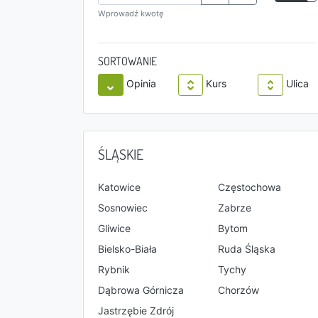
Wprowadź kwotę
SORTOWANIE
Opinia
Kurs
Ulica
ŚLĄSKIE
Katowice
Częstochowa
Sosnowiec
Zabrze
Gliwice
Bytom
Bielsko-Biała
Ruda Śląska
Rybnik
Tychy
Dąbrowa Górnicza
Chorzów
Jastrzębie Zdrój