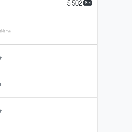
5 502
PLN
h
h
h