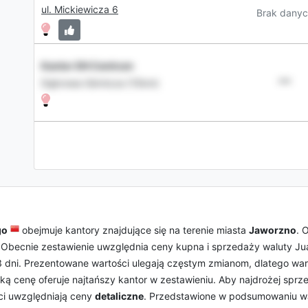
ul. Mickiewicza 6
Brak danyc
Kantor DH Centrum
•••
Dąbrowa Górnicza (15km)
go
obejmuje kantory znajdujące się na terenie miasta
Jaworzno
. 
 Obecnie zestawienie uwzględnia ceny kupna i sprzedaży waluty Ju
 3 dni. Prezentowane wartości ulegają częstym zmianom, dlatego war
aką cenę oferuje najtańszy kantor w zestawieniu. Aby najdrożej spr
ci uwzględniają ceny
detaliczne
. Przedstawione w podsumowaniu wa