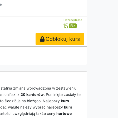
h
Oszczędzasz
15
PLN
Odblokuj kurs
Ostatnia zmiana wprowadzona w zestawieniu
an chiński z
20 kantorów
. Pominięte zostały te
to śledzić je na bieżąco. Najlepszy
kurs
zedać walutę należy wybrać najlepszy
kurs
rtości uwzględniają także ceny
hurtowe