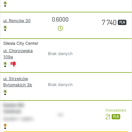
0.6000
7 740
ul. Renców 30
PLN
Silesia City Center
ul. Chorzowska
Brak danych
109a
ul. Strzelców
Brak danych
Bytomskich 3b
Kantor DH
Oszczędzasz
Centrum
•••
21
PLN
Społem 1 piętro