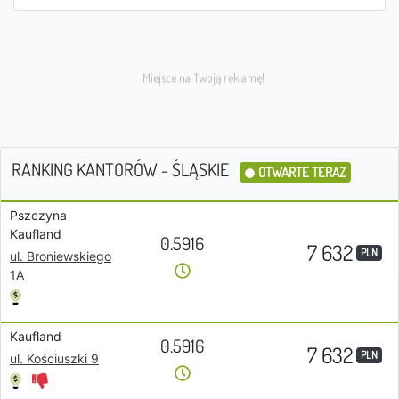
RANKING KANTORÓW - ŚLĄSKIE
OTWARTE TERAZ
Pszczyna
Kaufland
0.5916
7 632
PLN
ul. Broniewskiego
1A
Kaufland
0.5916
7 632
PLN
ul. Kościuszki 9