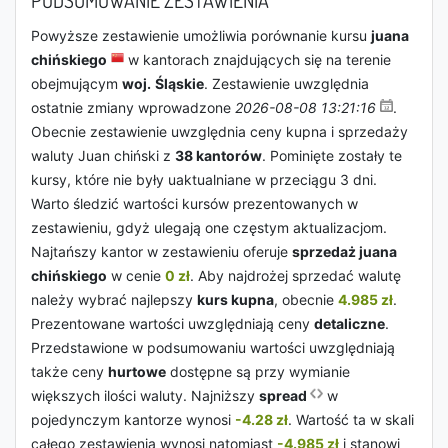
PODSUMOWANIE ZESTAWIENIA
Powyższe zestawienie umożliwia porównanie kursu
juana
chińskiego
w kantorach znajdujących się na terenie
obejmującym
woj.
Śląskie
. Zestawienie uwzględnia
ostatnie zmiany wprowadzone
2026-08-08 13:21:16
.
Obecnie zestawienie uwzględnia ceny kupna i sprzedaży
waluty Juan chiński z
38 kantorów
. Pominięte zostały te
kursy, które nie były uaktualniane w przeciągu 3 dni.
Warto śledzić wartości kursów prezentowanych w
zestawieniu, gdyż ulegają one częstym aktualizacjom.
Najtańszy kantor w zestawieniu oferuje
sprzedaż juana
chińskiego
w cenie
0 zł
. Aby najdrożej sprzedać walutę
należy wybrać najlepszy
kurs kupna
, obecnie
4.985 zł
.
Prezentowane wartości uwzględniają ceny
detaliczne
.
Przedstawione w podsumowaniu wartości uwzględniają
także ceny
hurtowe
dostępne są przy wymianie
większych ilości waluty. Najniższy
spread
w
pojedynczym kantorze wynosi
-4.28 zł
. Wartość ta w skali
całego zestawienia wynosi natomiast
-4.985 zł
i stanowi