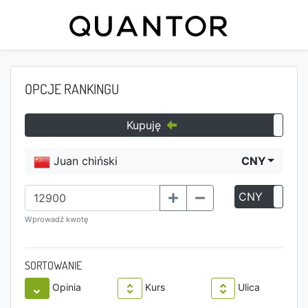
OPCJE RANKINGU
Kupuję
Juan chiński
CNY
CNY
P
Wprowadź kwotę
SORTOWANIE
Opinia
Kurs
Ulica