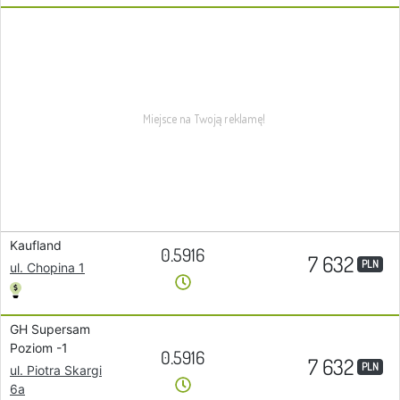
Kaufland
0.5916
7 632
PLN
ul. Chopina 1
GH Supersam
Poziom -1
0.5916
7 632
PLN
ul. Piotra Skargi
6a