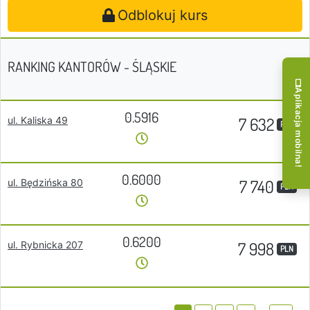
Odblokuj kurs
RANKING KANTORÓW - ŚLĄSKIE
Aplikacja mobilna!
0.5916
7 632
ul. Kaliska 49
PLN
0.6000
7 740
ul. Będzińska 80
PLN
0.6200
7 998
ul. Rybnicka 207
PLN