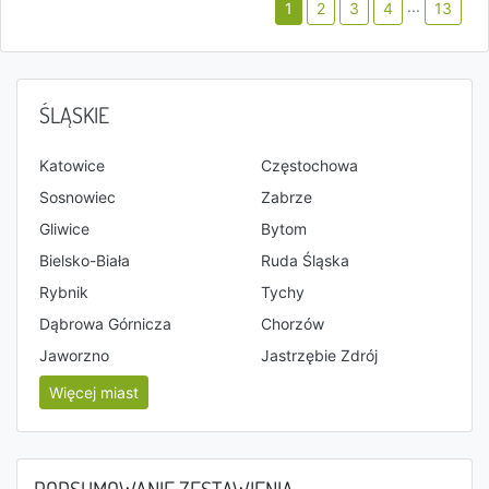
...
1
2
3
4
13
ŚLĄSKIE
Katowice
Częstochowa
Sosnowiec
Zabrze
Gliwice
Bytom
Bielsko-Biała
Ruda Śląska
Rybnik
Tychy
Dąbrowa Górnicza
Chorzów
Jaworzno
Jastrzębie Zdrój
Więcej miast