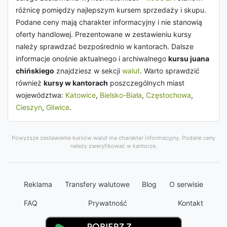
różnicę pomiędzy najlepszym kursem sprzedaży i skupu.
Podane ceny mają charakter informacyjny i nie stanowią
oferty handlowej. Prezentowane w zestawieniu kursy
należy sprawdzać bezpośrednio w kantorach. Dalsze
informacje onośnie aktualnego i archiwalnego
kursu juana
chińskiego
znajdziesz w sekcji
walut
. Warto sprawdzić
również
kursy w kantorach
poszczególnych miast
województwa:
Katowice
,
Bielsko-Biała
,
Częstochowa
,
Cieszyn
,
Gliwice
.
Powyższe zestawienie kursów walut ma charakter informacyjny. Podane ceny
należy zweryfikować w kantorze.
Reklama
Transfery walutowe
Blog
O serwisie
FAQ
Prywatność
Kontakt