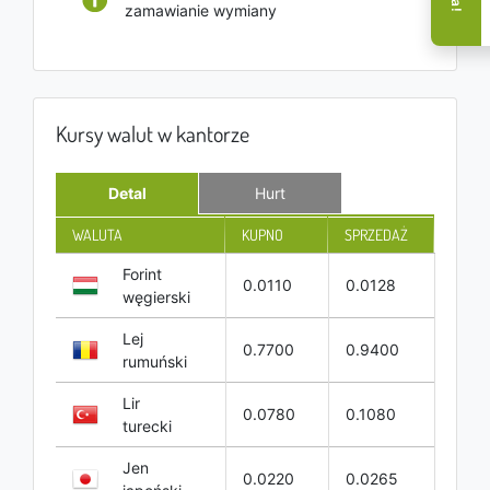
zamawianie wymiany
Kursy walut w kantorze
Detal
Hurt
WALUTA
KUPNO
SPRZEDAŻ
Forint
0.0110
0.0128
węgierski
Lej
0.7700
0.9400
rumuński
Lir
0.0780
0.1080
turecki
Jen
0.0220
0.0265