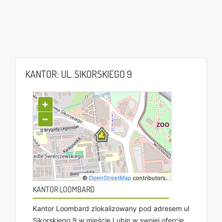
KANTOR: UL. SIKORSKIEGO 9
+
−
©
OpenStreetMap
contributors.
KANTOR LOOMBARD
Kantor Loombard zlokalizowany pod adresem ul
Sikorskiego 9 w mieście Lubin w swojej ofercie