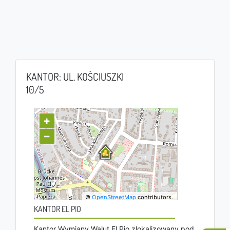
KANTOR: UL. KOŚCIUSZKI
10/5
+
−
©
OpenStreetMap
contributors.
KANTOR EL PIO
Kantor Wymiany Walut El Pio zlokalizowany pod